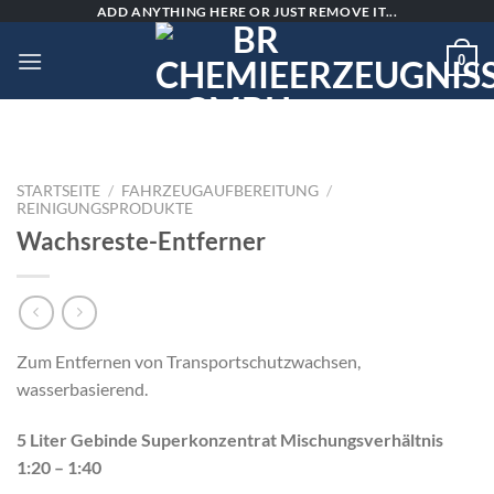
Skip
ADD ANYTHING HERE OR JUST REMOVE IT...
to
0
content
STARTSEITE
/
FAHRZEUGAUFBEREITUNG
/
REINIGUNGSPRODUKTE
Wachsreste-Entferner
Zum Entfernen von Transportschutzwachsen,
wasserbasierend.
5 Liter Gebinde Superkonzentrat Mischungsverhältnis
1:20 – 1:40