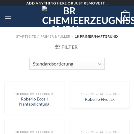
Skip
ADD ANYTHING HERE OR JUST REMOVE IT...
to
0
content
STARTSEITE
/
PRIMER & FÜLLER
/
1K PRIMER/HAFTGRUND
FILTER
1K PRIMER/HAFTGRUND
1K PRIMER/HAFTGRUND
Roberlo Ecosil
Roberlo Hydrax
Nahtabdichtung
1K PRIMER/HAFTGRUND
1K PRIMER/HAFTGRUND