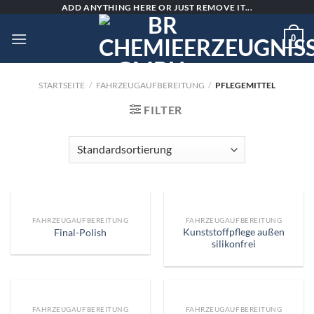
Skip
ADD ANYTHING HERE OR JUST REMOVE IT...
to
0
content
STARTSEITE
/
FAHRZEUGAUFBEREITUNG
/
PFLEGEMITTEL
FILTER
FAHRZEUGAUFBEREITUNG
FAHRZEUGAUFBEREITUNG
Kunststoffpflege außen
Final-Polish
silikonfrei
FAHRZEUGAUFBEREITUNG
FAHRZEUGAUFBEREITUNG