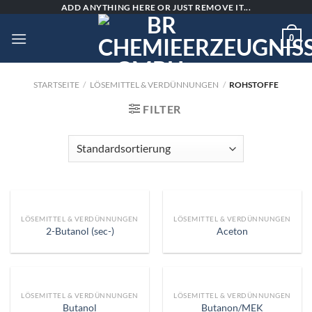
Skip
ADD ANYTHING HERE OR JUST REMOVE IT...
to
0
content
STARTSEITE
/
LÖSEMITTEL & VERDÜNNUNGEN
/
ROHSTOFFE
FILTER
LÖSEMITTEL & VERDÜNNUNGEN
LÖSEMITTEL & VERDÜNNUNGEN
2-Butanol (sec-)
Aceton
LÖSEMITTEL & VERDÜNNUNGEN
LÖSEMITTEL & VERDÜNNUNGEN
Butanol
Butanon/MEK