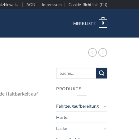
tzhinweise
AGB
Impressum
Cookie-Richtlinie (EU)
0
MERKLISTE
Suche
nach:
PRODUKTE
de Haltbarkeit auf
Fahrzeugaufbereitung
Härter
Lacke