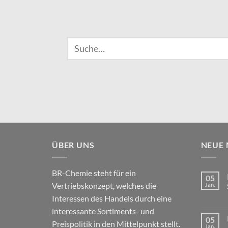
Suche
nach:
ÜBER UNS
NEUE
BR-Chemie steht für ein
05
Vertriebskonzept, welches die
Jan.
Interessen des Handels durch eine
interessante Sortiments- und
05
Preispolitik in den Mittelpunkt stellt.
Jan.