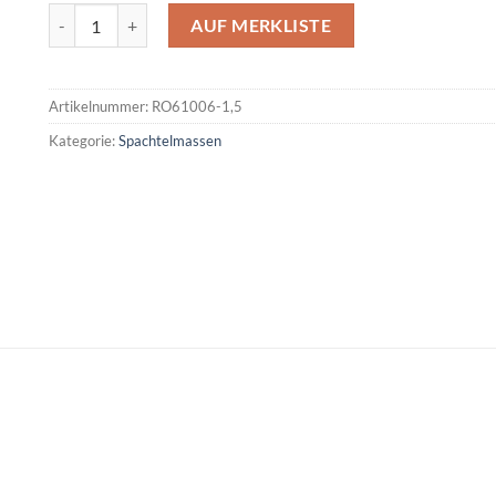
Roberlo Multiextender Menge
AUF MERKLISTE
Artikelnummer:
RO61006-1,5
Kategorie:
Spachtelmassen