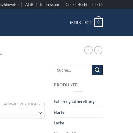
tzhinweise
AGB
Impressum
Cookie-Richtlinie (EU)
0
MERKLISTE
E
Suche
nach:
PRODUKTE
Fahrzeugaufbereitung
AUSWAHL ZURÜCKSETZEN
Härter
Lacke