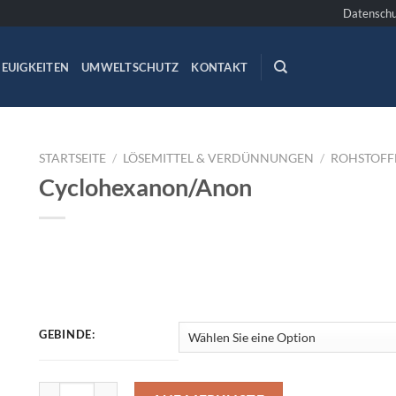
Datenschu
EUIGKEITEN
UMWELTSCHUTZ
KONTAKT
STARTSEITE
/
LÖSEMITTEL & VERDÜNNUNGEN
/
ROHSTOFF
Cyclohexanon/Anon
GEBINDE:
Cyclohexanon/Anon Menge