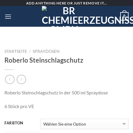
Skip
ADD ANYTHING HERE OR JUST REMOVE IT...
to
0
content
STARTSEITE
/
SPRAYDOSEN
Roberlo Steinschlagschutz
Roberlo Steinschlagschutz in der 500 ml Spraydose
6 Stück pro VE
FARBTON